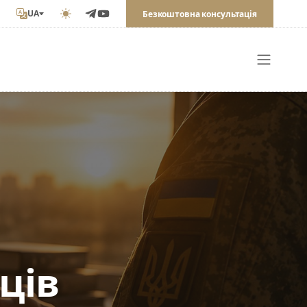
UA
Безкоштовна консультація
ини
ців
ви