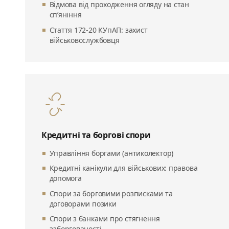
Відмова від проходження огляду на стан
сп’яніння
Стаття 172-20 КУпАП: захист
військовослужбовця
Кредитні та боргові спори
Управління боргами (антиколектор)
Кредитні канікули для військових: правова
допомога
Спори за борговими розписками та
договорами позики
Спори з банками про стягнення
заборгованості