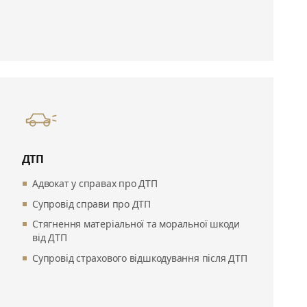
ДТП
Адвокат у справах про ДТП
Супровід справи про ДТП
Стягнення матеріальної та моральної шкоди
від ДТП
Супровід страхового відшкодування після ДТП