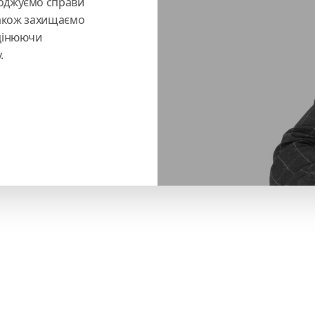
воджуємо справи
 також захищаємо
оцінюючи
.