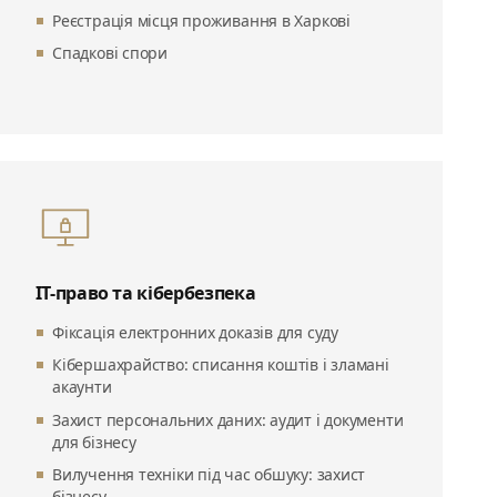
Реєстрація місця проживання в Харкові
Спадкові спори
ІТ-право та кібербезпека
Фіксація електронних доказів для суду
Кібершахрайство: списання коштів і зламані
акаунти
Захист персональних даних: аудит і документи
для бізнесу
Вилучення техніки під час обшуку: захист
бізнесу