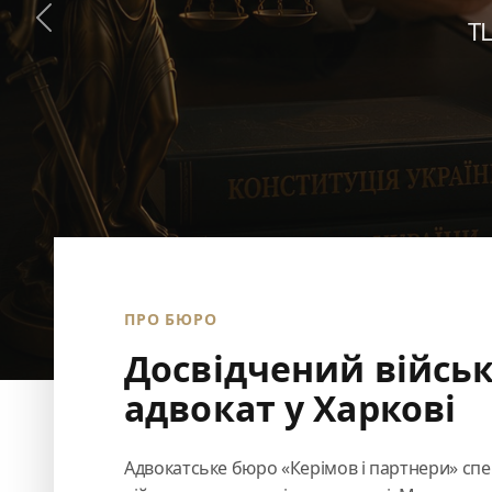
Т
Попередній
ПРО БЮРО
Досвідчений війсь
адвокат у Харкові
Адвокатське бюро «Керімов і партнери» спец