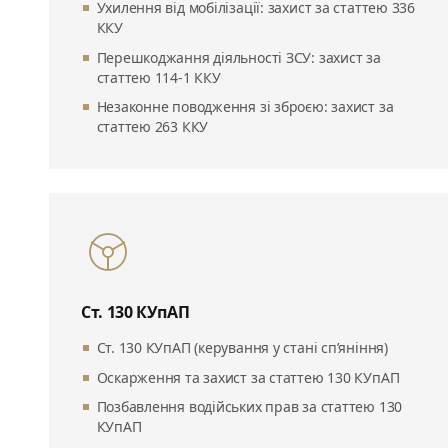
Ухилення від мобілізації: захист за статтею 336
ККУ
Перешкоджання діяльності ЗСУ: захист за
статтею 114-1 ККУ
Незаконне поводження зі зброєю: захист за
статтею 263 ККУ
Ст. 130 КУпАП
Ст. 130 КУпАП (керування у стані сп’яніння)
Оскарження та захист за статтею 130 КУпАП
Позбавлення водійських прав за статтею 130
КУпАП