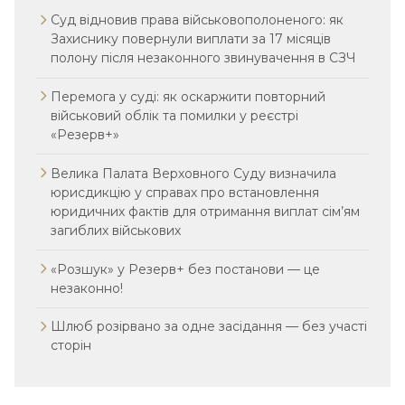
Суд відновив права військовополоненого: як
Захиснику повернули виплати за 17 місяців
полону після незаконного звинувачення в СЗЧ
Перемога у суді: як оскаржити повторний
військовий облік та помилки у реєстрі
«Резерв+»
Велика Палата Верховного Суду визначила
юрисдикцію у справах про встановлення
юридичних фактів для отримання виплат сім’ям
загиблих військових
«Розшук» у Резерв+ без постанови — це
незаконно!
Шлюб розірвано за одне засідання — без участі
сторін