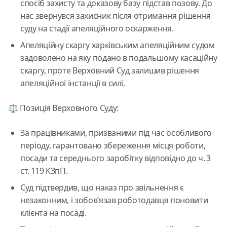
спосіб захисту та доказову базу підстав позову. До
нас звернувся захисник після отримання рішення
суду на стадії апеляційного оскарження.
Апеляційну скаргу харківським апеляційним судом
задоволено на яку подано в подальшому касаційну
скаргу, проте Верховний Суд залишив рішення
апеляційної інстанції в силі.
⚖️ Позиція Верховного Суду:
За працівниками, призваними під час особливого
періоду, гарантовано збереження місця роботи,
посади та середнього заробітку відповідно до ч. 3
ст. 119 КЗпП.
Суд підтвердив, що наказ про звільнення є
незаконним, і зобов’язав роботодавця поновити
клієнта на посаді.