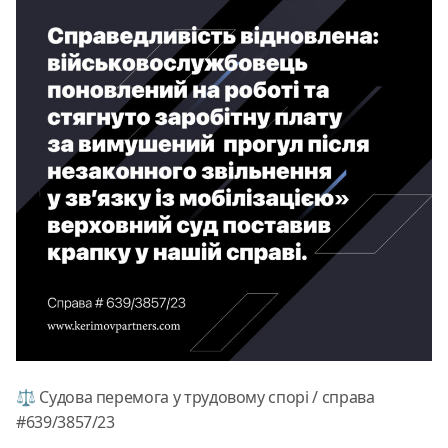
⚖️ Судова перемога у трудовому спорі / справа
#639/3857/23