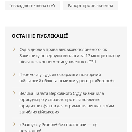
Інвалідність члена сім'ї
Рапорт про звільнення
ОСТАННІ ПУБЛІКАЦІЇ
Суд відновив права військовополоненого: як
Захиснику повернули виплати за 17 місяців полону
після незаконного звинувачення в СЗЧ
Перемога у суді: як оскаржити повторний
військовий облік та помилки у реєстрі «Резерв+»
Велика Палата Верховного Суду визначила
юрисдикцію у справах про встановлення
юридичних фактів для отримання виплат сім’ям
загиблих військових
«Розшук» у Резерв+ без постанови — це
незаконно!