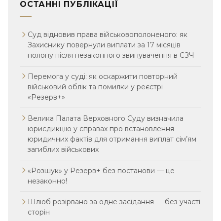
ОСТАННІ ПУБЛІКАЦІЇ
Суд відновив права військовополоненого: як
Захиснику повернули виплати за 17 місяців
полону після незаконного звинувачення в СЗЧ
Перемога у суді: як оскаржити повторний
військовий облік та помилки у реєстрі
«Резерв+»
Велика Палата Верховного Суду визначила
юрисдикцію у справах про встановлення
юридичних фактів для отримання виплат сім’ям
загиблих військових
«Розшук» у Резерв+ без постанови — це
незаконно!
Шлюб розірвано за одне засідання — без участі
сторін