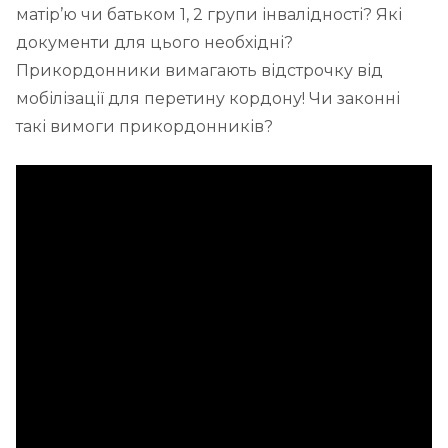
матір’ю чи батьком 1, 2 групи інвалідності? Які
документи для цього необхідні?
Прикордонники вимагають відстрочку від
мобілізації для перетину кордону! Чи законні
такі вимоги прикордонників?