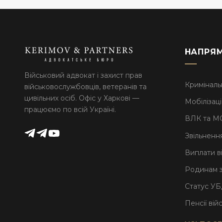
НАПРЯМ
Військовий адвокат і захист прав
Криміналь
військовослужбовців, ветеранів та
цивільних осіб. Офіс у Харкові —
Мобілізаці
працюємо по всій Україні.
ВЛК та М
Звільнення
Виплати в
Родинам з
Статус УБД
Пенсії ві