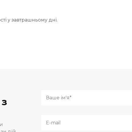
ті у завтрашньому дні.
 з
ми
н дій.