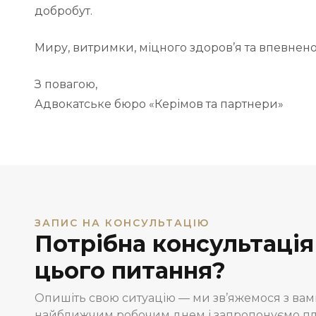
добробут.
Миру, витримки, міцного здоров’я та впевненос
З повагою,
Адвокатське бюро «Керімов та партнери»
ЗАПИС НА КОНСУЛЬТАЦІЮ
Потрібна консультація
цього питання?
Опишіть свою ситуацію — ми зв’яжемося з ва
найближчим робочим днем і запропонуємо пла