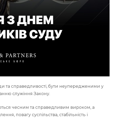
ди та справедливості, бути неупередженими у
анню служіння Закону.
ються чесним та справедливим вироком, а
ня, повагу суспільства, стабільність і