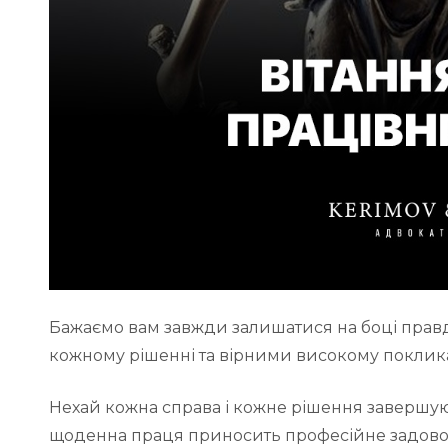
Бажаємо вам завжди залишатися на боці прав
кожному рішенні та вірними високому поклик
Нехай кожна справа і кожне рішення завершу
щоденна праця приносить професійне задоволен