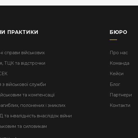
И ПРАКТИКИ
БЮРО
ні справи військових
Про нас
я, ТЦК та відстрочки
Команда
СЕК
Кейси
 з військової служби
Блог
ійськовим та компенсації
Партнери
агиблих, полонених і зниклих
Контакти
 та інвалідність внаслідок війни
йськовим та силовикам