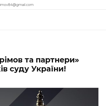
erimov84@gmail.com
рімов та партнери»
ів суду України!