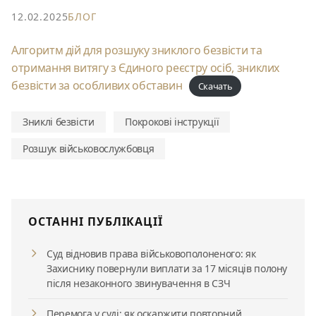
12.02.2025
БЛОГ
Алгоритм дій для розшуку зниклого безвісти та
отримання витягу з Єдиного реєстру осіб, зниклих
безвісти за особливих обставин
Скачать
Зниклі безвісти
Покрокові інструкції
Розшук військовослужбовця
ОСТАННІ ПУБЛІКАЦІЇ
Суд відновив права військовополоненого: як
Захиснику повернули виплати за 17 місяців полону
після незаконного звинувачення в СЗЧ
Перемога у суді: як оскаржити повторний