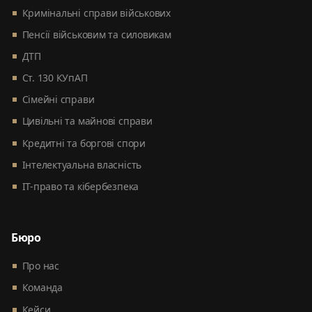
Кримінальні справи військових
Пенсії військовим та силовикам
ДТП
Ст. 130 КУпАП
Сімейні справи
Цивільні та майнові справи
Кредитні та боргові спори
Інтелектуальна власність
ІТ-право та кібербезпека
Бюро
Про нас
Команда
Кейси