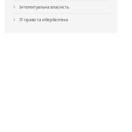
Інтелектуальна власність
ІТ-право та кібербезпека