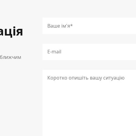
ація
айближчим