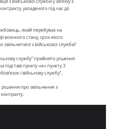
я з військової служби у зв’язку з
онтракту, укладеного під час дії
ужбовець, який перебуває на
дії воєнного стану, срок якого
о звільнитися з військової служби?
ійськову службу” прийнято рішення
а підставі пункту «ж» пункту 3
бов’язок і військову службу”.
 рішення про звільнення з
 контракту.