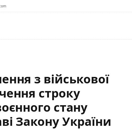
.com
ення з військової
нчення строку
воєнного стану
аві Закону України