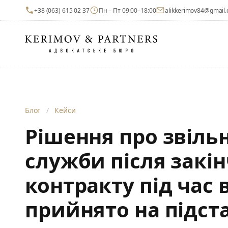
+38 (063) 615 02 37
Пн – Пт 09:00–18:00
alikkerimov84@gmail
Блог
/
Кейси
Рішення про звільн
служби після закі
контракту під час 
прийнято на підст