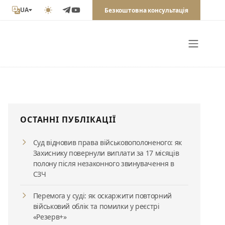
UA
Безкоштовна консультація
ОСТАННІ ПУБЛІКАЦІЇ
Суд відновив права військовополоненого: як
Захиснику повернули виплати за 17 місяців
полону після незаконного звинувачення в
СЗЧ
Перемога у суді: як оскаржити повторний
військовий облік та помилки у реєстрі
«Резерв+»