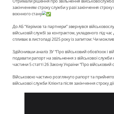
Отримали рішення про звільнення військовослужбовц
закінченням строку служби у разі закінчення строку к
воєнного стану
До АБ “Керімов та партнери” звернувся військовосл
військовій службі за контрактом, укладеного під час 
спливає в листопаді 2025 року із запитом: Чи можлив
Здійснивши аналіз ЗУ “Про військовий обовʼязок і в
подавати рапорт на звільнення з військової служби н
частини 5 статті 26 Закону України “Про військовий о
Військовою частино розглянуто рапорт та прийнято
військової служби Клієнта після закінчення строку дії