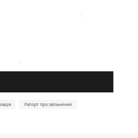
овців
Рапорт про звільнення