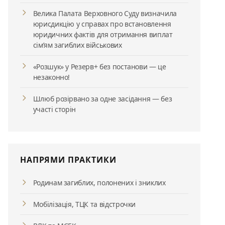
Велика Палата Верховного Суду визначила
юрисдикцію у справах про встановлення
юридичних фактів для отримання виплат
сім’ям загиблих військових
«Розшук» у Резерв+ без постанови — це
незаконно!
Шлюб розірвано за одне засідання — без
участі сторін
НАПРЯМИ ПРАКТИКИ
Родинам загиблих, полонених і зниклих
Мобілізація, ТЦК та відстрочки